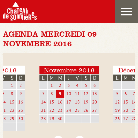
AGENDA MERCREDI 09
NOVEMBRE 2016
 2016
Novembre 2016
Décem
V
S
D
L
M
M
J
V
S
D
L
M
M
1
2
1
2
3
4
5
6
7
8
9
7
8
9
10
11
12
13
5
6
7
14
15
16
14
15
16
17
18
19
20
12
13
14
21
22
23
21
22
23
24
25
26
27
19
20
21
28
29
30
28
29
30
26
27
28