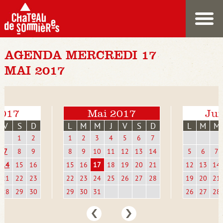
AGENDA MERCREDI 17
MAI 2017
2017
Mai 2017
Jui
V
S
D
L
M
M
J
V
S
D
L
M
M
1
2
1
2
3
4
5
6
7
7
8
9
8
9
10
11
12
13
14
5
6
7
14
15
16
15
16
17
18
19
20
21
12
13
14
21
22
23
22
23
24
25
26
27
28
19
20
21
28
29
30
29
30
31
26
27
28