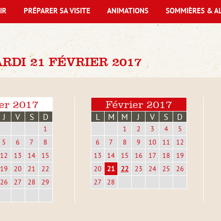
IR
PRÉPARER SA VISITE
ANIMATIONS
SOMMIÈRES & A
DI 21 FÉVRIER 2017
er 2017
Février 2017
J
V
S
D
L
M
M
J
V
S
D
1
1
2
3
4
5
5
6
7
8
6
7
8
9
10
11
12
12
13
14
15
13
14
15
16
17
18
19
19
20
21
22
20
21
22
23
24
25
26
26
27
28
29
27
28