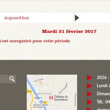
Aujourd'hui
Mardi 21 février 2017
est enregistré pour cette période
2026 : 
Lundi 
Dimanc
Tél.: 
chate