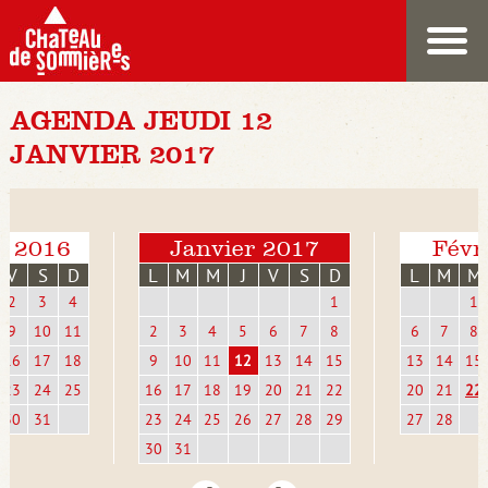
AGENDA JEUDI 12
JANVIER 2017
e 2016
Janvier 2017
Févr
V
S
D
L
M
M
J
V
S
D
L
M
M
2
3
4
1
1
9
10
11
2
3
4
5
6
7
8
6
7
8
16
17
18
9
10
11
12
13
14
15
13
14
15
23
24
25
16
17
18
19
20
21
22
20
21
22
30
31
23
24
25
26
27
28
29
27
28
30
31