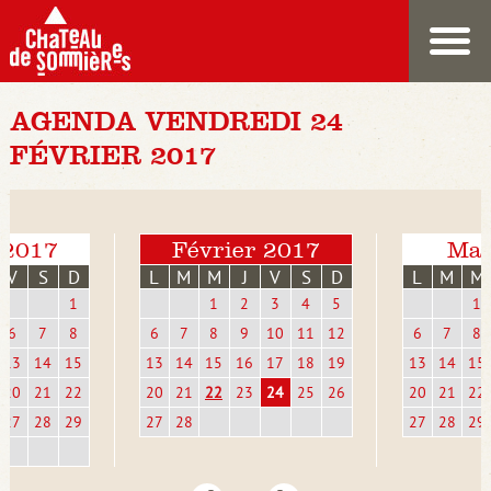
AGENDA VENDREDI 24
FÉVRIER 2017
 2017
Février 2017
Mar
V
S
D
L
M
M
J
V
S
D
L
M
M
1
1
2
3
4
5
1
6
7
8
6
7
8
9
10
11
12
6
7
8
13
14
15
13
14
15
16
17
18
19
13
14
15
20
21
22
20
21
22
23
24
25
26
20
21
22
27
28
29
27
28
27
28
29