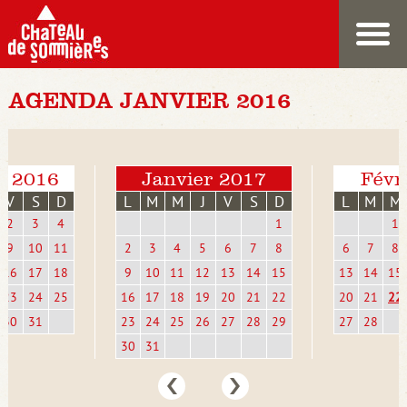
AGENDA JANVIER 2016
e 2016
Janvier 2017
Févr
V
S
D
L
M
M
J
V
S
D
L
M
M
2
3
4
1
1
9
10
11
2
3
4
5
6
7
8
6
7
8
16
17
18
9
10
11
12
13
14
15
13
14
15
23
24
25
16
17
18
19
20
21
22
20
21
22
30
31
23
24
25
26
27
28
29
27
28
30
31