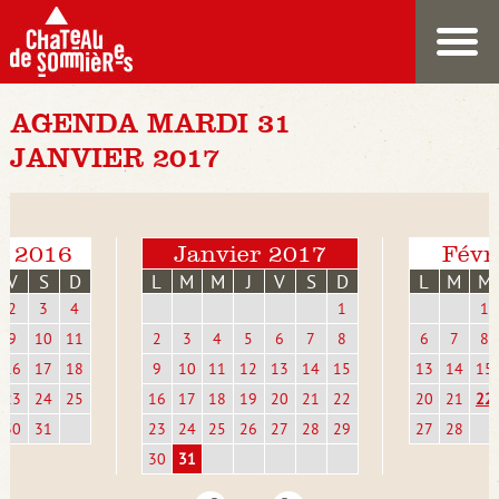
AGENDA MARDI 31
JANVIER 2017
e 2016
Janvier 2017
Févr
V
S
D
L
M
M
J
V
S
D
L
M
M
2
3
4
1
1
9
10
11
2
3
4
5
6
7
8
6
7
8
16
17
18
9
10
11
12
13
14
15
13
14
15
23
24
25
16
17
18
19
20
21
22
20
21
22
30
31
23
24
25
26
27
28
29
27
28
30
31