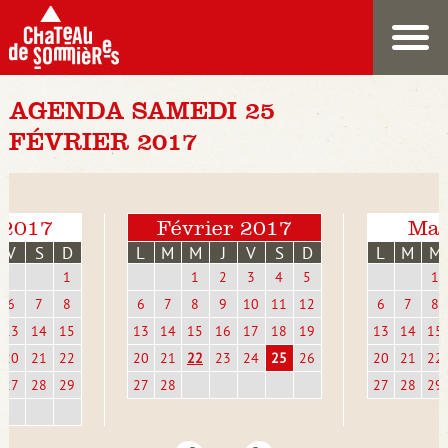
AGENDA SAMEDI 25
FÉVRIER 2017
 2017
Février 2017
Mar
V
S
D
L
M
M
J
V
S
D
L
M
M
1
1
2
3
4
5
1
6
7
8
6
7
8
9
10
11
12
6
7
8
13
14
15
13
14
15
16
17
18
19
13
14
15
20
21
22
20
21
22
23
24
25
26
20
21
22
27
28
29
27
28
27
28
29