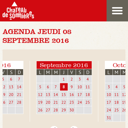
AGENDA JEUDI 08
SEPTEMBRE 2016
2016
Septembre 2016
Octo
V
S
D
L
M
M
J
V
S
D
L
M
M
5
6
7
1
2
3
4
12
13
14
5
6
7
8
9
10
11
3
4
5
19
20
21
12
13
14
15
16
17
18
10
11
12
26
27
28
19
20
21
22
23
24
25
17
18
19
26
27
28
29
30
24
25
26
31