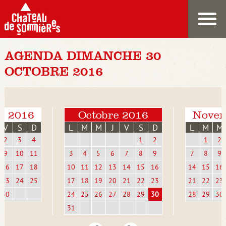
AGENDA DIMANCHE 30
OCTOBRE 2016
e 2016
Octobre 2016
Novem
V
S
D
L
M
M
J
V
S
D
L
M
M
2
3
4
1
2
1
2
9
10
11
3
4
5
6
7
8
9
7
8
9
16
17
18
10
11
12
13
14
15
16
14
15
16
23
24
25
17
18
19
20
21
22
23
21
22
23
30
24
25
26
27
28
29
30
28
29
30
31