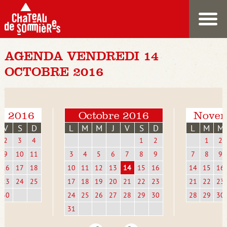
AGENDA VENDREDI 14
OCTOBRE 2016
e 2016
Octobre 2016
Novem
V
S
D
L
M
M
J
V
S
D
L
M
M
2
3
4
1
2
1
2
9
10
11
3
4
5
6
7
8
9
7
8
9
16
17
18
10
11
12
13
14
15
16
14
15
16
23
24
25
17
18
19
20
21
22
23
21
22
23
30
24
25
26
27
28
29
30
28
29
30
31