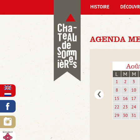
HISTOIRE
DÉCOUVR
AGENDA ME
Aoû
L
M
M
1
2
3
8
9
10
15
16
17
22
23
24
29
30
31