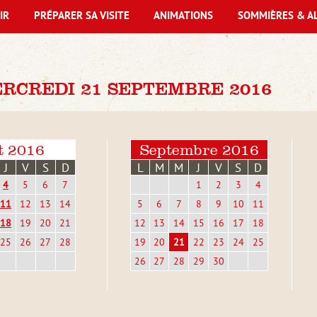
IR
PRÉPARER SA VISITE
ANIMATIONS
SOMMIÈRES & A
RCREDI 21 SEPTEMBRE 2016
t 2016
Septembre 2016
J
V
S
D
L
M
M
J
V
S
D
4
5
6
7
1
2
3
4
11
12
13
14
5
6
7
8
9
10
11
18
19
20
21
12
13
14
15
16
17
18
25
26
27
28
19
20
21
22
23
24
25
26
27
28
29
30