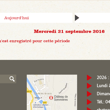
Aujourd'hui
Mercredi 21 septembre 2016
est enregistré pour cette période
2026 : 
Lundi 
Dimanc
Tél.: 
chate