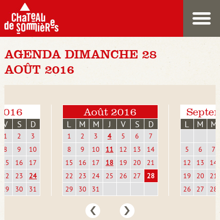
AGENDA DIMANCHE 28
AOÛT 2016
 2016
Août 2016
Septe
V
S
D
L
M
M
J
V
S
D
L
M
M
1
2
3
1
2
3
4
5
6
7
8
9
10
8
9
10
11
12
13
14
5
6
7
15
16
17
15
16
17
18
19
20
21
12
13
14
22
23
24
22
23
24
25
26
27
28
19
20
21
29
30
31
29
30
31
26
27
28