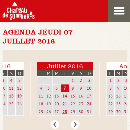
AGENDA JEUDI 07
JUILLET 2016
2016
Juillet 2016
Aoû
V
S
D
L
M
M
J
V
S
D
L
M
M
3
4
5
1
2
3
1
2
3
10
11
12
4
5
6
7
8
9
10
8
9
10
17
18
19
11
12
13
14
15
16
17
15
16
17
24
25
26
18
19
20
21
22
23
24
22
23
24
25
26
27
28
29
30
31
29
30
31