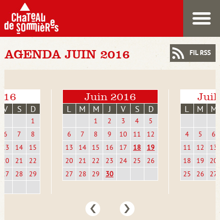
AGENDA JUIN 2016
FIL RSS
016
Juin 2016
Juil
V
S
D
L
M
M
J
V
S
D
L
M
M
1
1
2
3
4
5
6
7
8
6
7
8
9
10
11
12
4
5
6
13
14
15
13
14
15
16
17
18
19
11
12
13
20
21
22
20
21
22
23
24
25
26
18
19
20
27
28
29
27
28
29
30
25
26
27