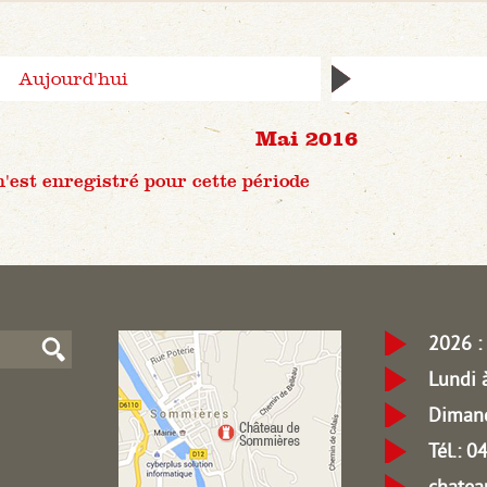
Aujourd'hui
Mai 2016
est enregistré pour cette période
2026 : 
Lundi 
Dimanc
Tél.: 
chate