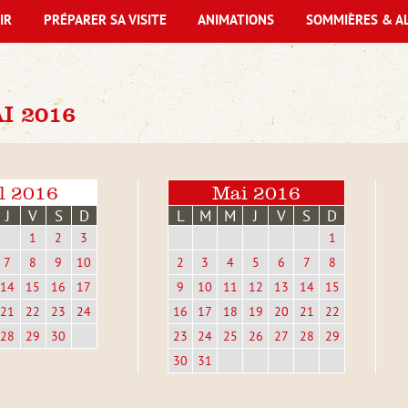
IR
PRÉPARER SA VISITE
ANIMATIONS
SOMMIÈRES & A
I 2016
l 2016
Mai 2016
J
V
S
D
L
M
M
J
V
S
D
1
2
3
1
7
8
9
10
2
3
4
5
6
7
8
14
15
16
17
9
10
11
12
13
14
15
21
22
23
24
16
17
18
19
20
21
22
28
29
30
23
24
25
26
27
28
29
30
31