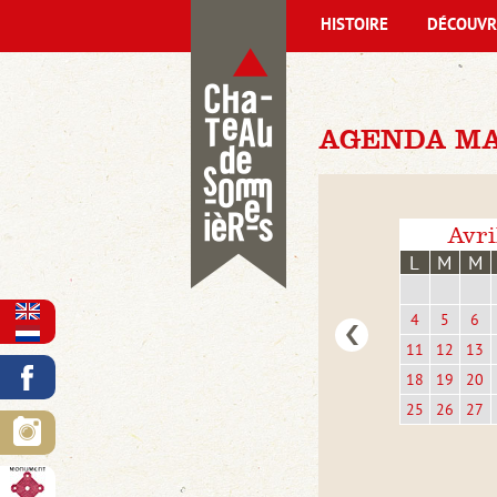
HISTOIRE
DÉCOUVR
AGENDA MA
Avri
L
M
M
4
5
6
11
12
13
18
19
20
25
26
27