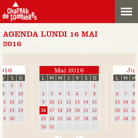
AGENDA LUNDI 16 MAI
2016
2016
Mai 2016
Jui
V
S
D
L
M
M
J
V
S
D
L
M
M
1
2
3
1
1
8
9
10
2
3
4
5
6
7
8
6
7
8
15
16
17
9
10
11
12
13
14
15
13
14
15
22
23
24
16
17
18
19
20
21
22
20
21
22
29
30
23
24
25
26
27
28
29
27
28
29
30
31