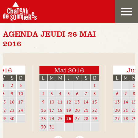
AGENDA JEUDI 26 MAI
2016
2016
Mai 2016
Jui
V
S
D
L
M
M
J
V
S
D
L
M
M
1
2
3
1
1
8
9
10
2
3
4
5
6
7
8
6
7
8
15
16
17
9
10
11
12
13
14
15
13
14
15
22
23
24
16
17
18
19
20
21
22
20
21
22
29
30
23
24
25
26
27
28
29
27
28
29
30
31