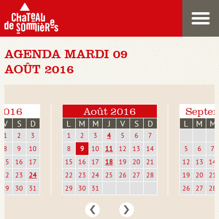
AGENDA MARDI 09
AOÛT 2016
 2016
Août 2016
Septe
V
S
D
L
M
M
J
V
S
D
L
M
M
1
2
3
1
2
3
4
5
6
7
8
9
10
8
9
10
11
12
13
14
5
6
7
15
16
17
15
16
17
18
19
20
21
12
13
14
22
23
24
22
23
24
25
26
27
28
19
20
21
29
30
31
29
30
31
26
27
28