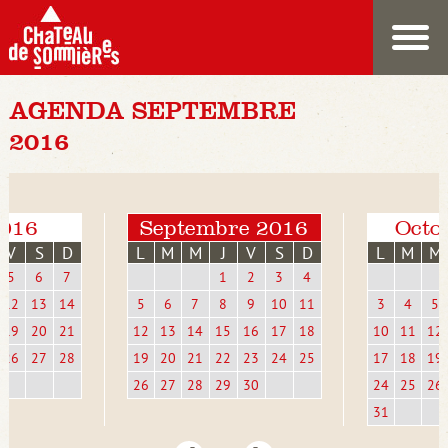
AGENDA SEPTEMBRE
2016
2016
Septembre 2016
Octo
V
S
D
L
M
M
J
V
S
D
L
M
M
5
6
7
1
2
3
4
12
13
14
5
6
7
8
9
10
11
3
4
5
19
20
21
12
13
14
15
16
17
18
10
11
12
26
27
28
19
20
21
22
23
24
25
17
18
19
26
27
28
29
30
24
25
26
31