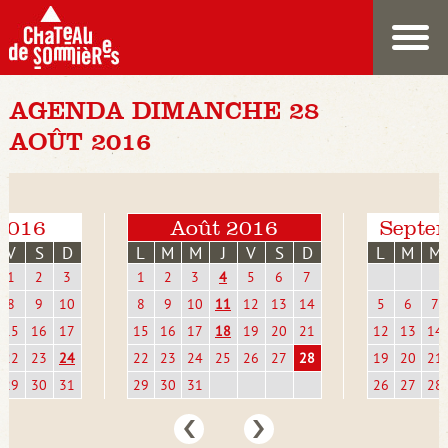
AGENDA DIMANCHE 28
AOÛT 2016
 2016
Août 2016
Septe
V
S
D
L
M
M
J
V
S
D
L
M
M
1
2
3
1
2
3
4
5
6
7
8
9
10
8
9
10
11
12
13
14
5
6
7
15
16
17
15
16
17
18
19
20
21
12
13
14
22
23
24
22
23
24
25
26
27
28
19
20
21
29
30
31
29
30
31
26
27
28