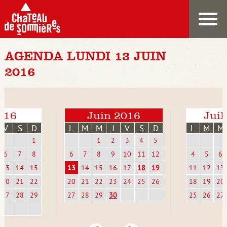
AGENDA LUNDI 13 JUIN
2016
016
Juin 2016
Juil
V
S
D
L
M
M
J
V
S
D
L
M
M
1
1
2
3
4
5
6
7
8
6
7
8
9
10
11
12
4
5
6
13
14
15
13
14
15
16
17
18
19
11
12
13
20
21
22
20
21
22
23
24
25
26
18
19
20
27
28
29
27
28
29
30
25
26
27