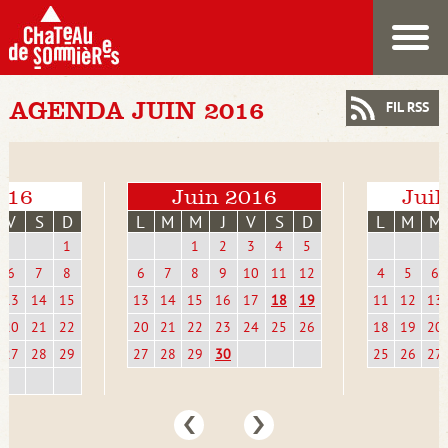
AGENDA JUIN 2016
FIL RSS
016
Juin 2016
Juil
V
S
D
L
M
M
J
V
S
D
L
M
M
1
1
2
3
4
5
6
7
8
6
7
8
9
10
11
12
4
5
6
13
14
15
13
14
15
16
17
18
19
11
12
13
20
21
22
20
21
22
23
24
25
26
18
19
20
27
28
29
27
28
29
30
25
26
27