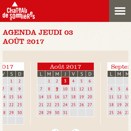
AGENDA JEUDI 03
AOÛT 2017
 2017
Août 2017
Septe
V
S
D
L
M
M
J
V
S
D
L
M
M
1
2
1
2
3
4
5
6
7
8
9
7
8
9
10
11
12
13
4
5
6
14
15
16
14
15
16
17
18
19
20
11
12
13
21
22
23
21
22
23
24
25
26
27
18
19
20
28
29
30
28
29
30
31
25
26
27