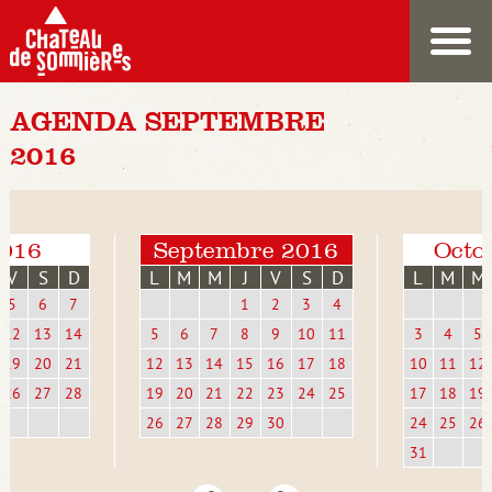
AGENDA SEPTEMBRE
2016
2016
Septembre 2016
Octo
V
S
D
L
M
M
J
V
S
D
L
M
M
5
6
7
1
2
3
4
12
13
14
5
6
7
8
9
10
11
3
4
5
19
20
21
12
13
14
15
16
17
18
10
11
12
26
27
28
19
20
21
22
23
24
25
17
18
19
26
27
28
29
30
24
25
26
31