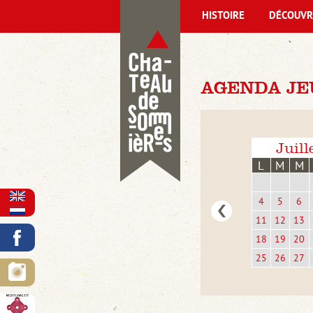
HISTOIRE
DÉCOUVR
AGENDA JEU
Juill
L
M
M
4
5
6
11
12
13
18
19
20
25
26
27