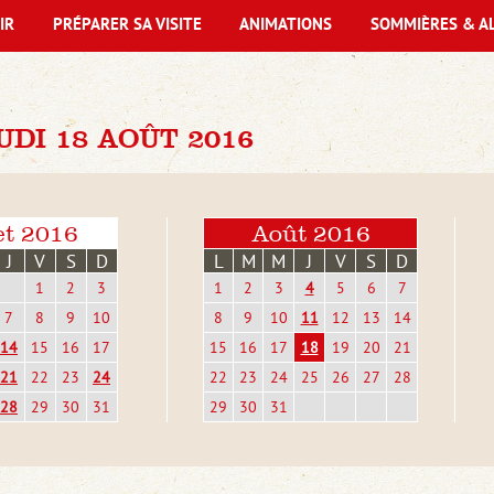
IR
PRÉPARER SA VISITE
ANIMATIONS
SOMMIÈRES & A
DI 18 AOÛT 2016
et 2016
Août 2016
J
V
S
D
L
M
M
J
V
S
D
1
2
3
1
2
3
4
5
6
7
7
8
9
10
8
9
10
11
12
13
14
14
15
16
17
15
16
17
18
19
20
21
21
22
23
24
22
23
24
25
26
27
28
28
29
30
31
29
30
31