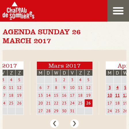
AGENDA SUNDAY 26
MARCH 2017
i 2017
Mars 2017
Apr
V
Z
Z
M
D
W
D
V
Z
Z
M
D
W
3
4
5
1
2
3
4
5
10
11
12
6
7
8
9
10
11
12
3
4
5
17
18
19
13
14
15
16
17
18
19
10
11
12
24
25
26
20
21
22
23
24
25
26
17
18
19
27
28
29
30
31
24
25
26