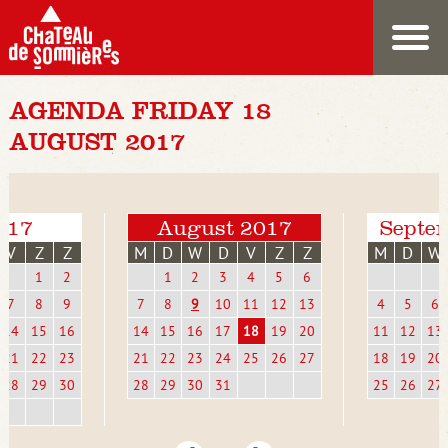
AGENDA FRIDAY 18
AUGUST 2017
2017
August 2017
Septe
V
Z
Z
M
D
W
D
V
Z
Z
M
D
W
1
2
1
2
3
4
5
6
7
8
9
7
8
9
10
11
12
13
4
5
6
14
15
16
14
15
16
17
18
19
20
11
12
13
21
22
23
21
22
23
24
25
26
27
18
19
20
28
29
30
28
29
30
31
25
26
27