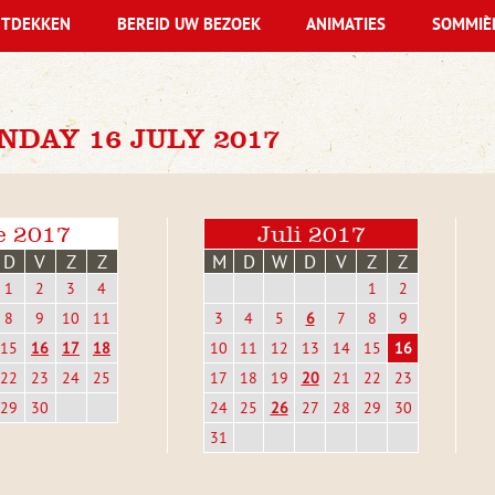
TDEKKEN
BEREID UW BEZOEK
ANIMATIES
SOMMIÈ
DAY 16 JULY 2017
e 2017
Juli 2017
D
V
Z
Z
M
D
W
D
V
Z
Z
1
2
3
4
1
2
8
9
10
11
3
4
5
6
7
8
9
15
16
17
18
10
11
12
13
14
15
16
22
23
24
25
17
18
19
20
21
22
23
29
30
24
25
26
27
28
29
30
31