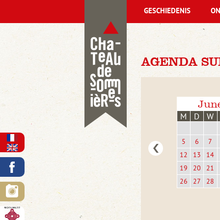
GESCHIEDENIS
ON
AGENDA SUN
Jun
M
D
W
5
6
7
12
13
14
19
20
21
26
27
28