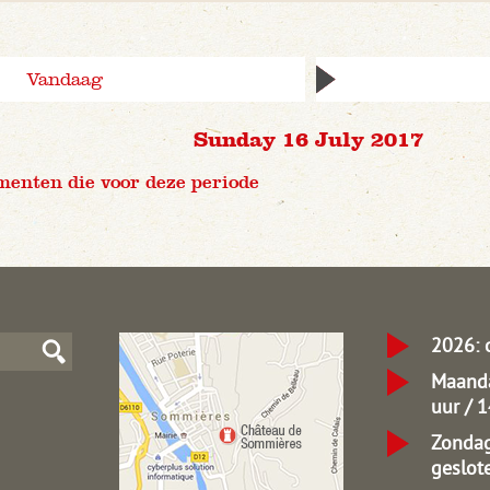
Vandaag
Sunday 16 July 2017
menten die voor deze periode
2026: 
Maanda
uur / 
Zondag
geslot