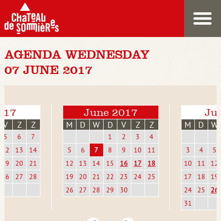
AGENDA WEDNESDAY
07 JUNE 2017
017
June 2017
Jul
V
Z
Z
M
D
W
D
V
Z
Z
M
D
W
5
6
7
1
2
3
4
12
13
14
5
6
7
8
9
10
11
3
4
5
19
20
21
12
13
14
15
16
17
18
10
11
12
26
27
28
19
20
21
22
23
24
25
17
18
19
26
27
28
29
30
24
25
26
31