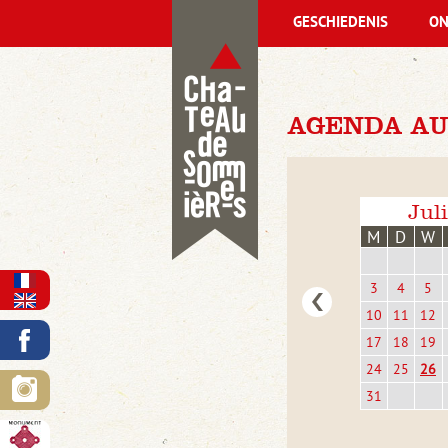
GESCHIEDENIS
ON
AGENDA AU
Jul
M
D
W
3
4
5
10
11
12
17
18
19
24
25
26
31