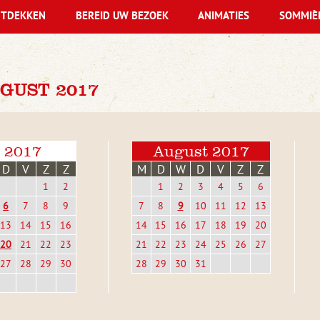
TDEKKEN
BEREID UW BEZOEK
ANIMATIES
SOMMIÈ
GUST 2017
i 2017
August 2017
D
V
Z
Z
M
D
W
D
V
Z
Z
1
2
1
2
3
4
5
6
6
7
8
9
7
8
9
10
11
12
13
13
14
15
16
14
15
16
17
18
19
20
20
21
22
23
21
22
23
24
25
26
27
27
28
29
30
28
29
30
31