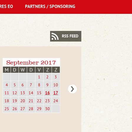
RES EO
PARTNERS / SPONSORING
RSS FEED
September 2017
M
D
W
D
V
Z
Z
1
2
3
4
5
6
7
8
9
10
11
12
13
14
15
16
17
18
19
20
21
22
23
24
25
26
27
28
29
30