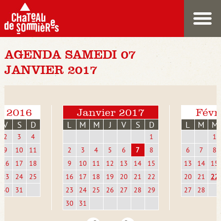
AGENDA SAMEDI 07
JANVIER 2017
e 2016
Janvier 2017
Févr
V
S
D
L
M
M
J
V
S
D
L
M
M
2
3
4
1
1
9
10
11
2
3
4
5
6
7
8
6
7
8
16
17
18
9
10
11
12
13
14
15
13
14
15
23
24
25
16
17
18
19
20
21
22
20
21
22
30
31
23
24
25
26
27
28
29
27
28
30
31