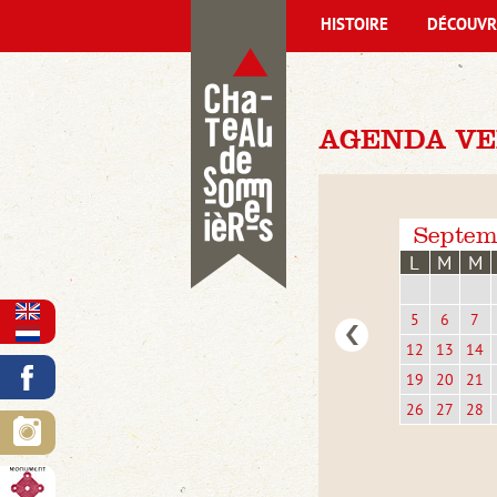
HISTOIRE
DÉCOUVR
AGENDA VE
Septem
L
M
M
5
6
7
12
13
14
19
20
21
26
27
28