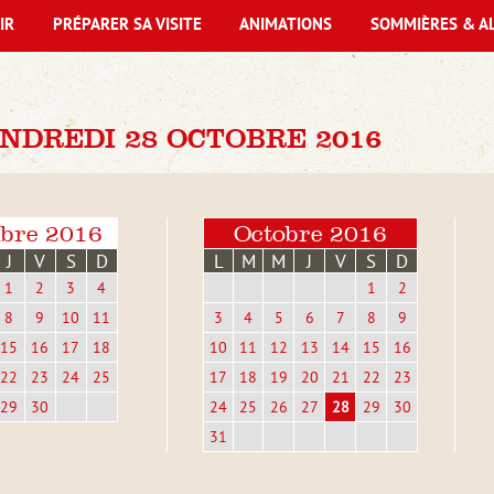
IR
PRÉPARER SA VISITE
ANIMATIONS
SOMMIÈRES & A
NDREDI 28 OCTOBRE 2016
bre 2016
Octobre 2016
J
V
S
D
L
M
M
J
V
S
D
1
2
3
4
1
2
8
9
10
11
3
4
5
6
7
8
9
15
16
17
18
10
11
12
13
14
15
16
22
23
24
25
17
18
19
20
21
22
23
29
30
24
25
26
27
28
29
30
31