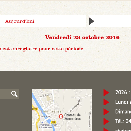
Aujourd'hui
Vendredi 28 octobre 2016
est enregistré pour cette période
2026 : 
Lundi 
Dimanc
Tél.: 
chate