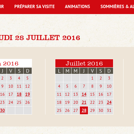
IR
PRÉPARER SA VISITE
ANIMATIONS
SOMMIÈRES & A
DI 28 JUILLET 2016
n 2016
Juillet 2016
J
V
S
D
L
M
M
J
V
S
D
2
3
4
5
1
2
3
9
10
11
12
4
5
6
7
8
9
10
16
17
18
19
11
12
13
14
15
16
17
23
24
25
26
18
19
20
21
22
23
24
30
25
26
27
28
29
30
31