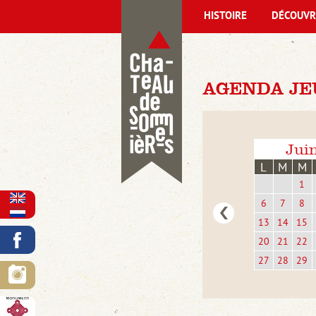
HISTOIRE
DÉCOUVR
AGENDA JEU
Jui
L
M
M
1
6
7
8
13
14
15
20
21
22
27
28
29