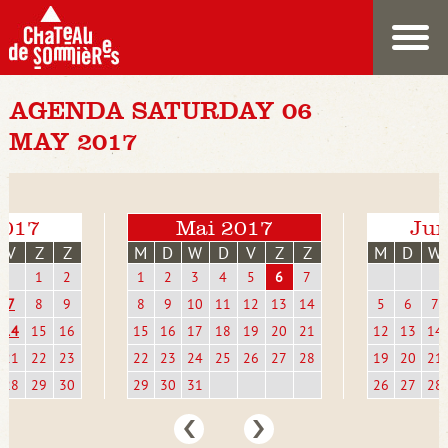
AGENDA SATURDAY 06
MAY 2017
2017
Mai 2017
Jun
V
Z
Z
M
D
W
D
V
Z
Z
M
D
W
1
2
1
2
3
4
5
6
7
7
8
9
8
9
10
11
12
13
14
5
6
7
14
15
16
15
16
17
18
19
20
21
12
13
14
21
22
23
22
23
24
25
26
27
28
19
20
21
28
29
30
29
30
31
26
27
28