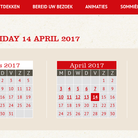
TDEKKEN
BEREID UW BEZOEK
ANIMATIES
SOMMIÈ
DAY 14 APRIL 2017
s 2017
April 2017
D
V
Z
Z
M
D
W
D
V
Z
Z
2
3
4
5
1
2
9
10
11
12
3
4
5
6
7
8
9
16
17
18
19
10
11
12
13
14
15
16
23
24
25
26
17
18
19
20
21
22
23
30
31
24
25
26
27
28
29
30