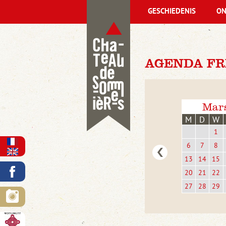
GESCHIEDENIS
ON
AGENDA FRI
Mar
M
D
W
1
6
7
8
13
14
15
20
21
22
27
28
29