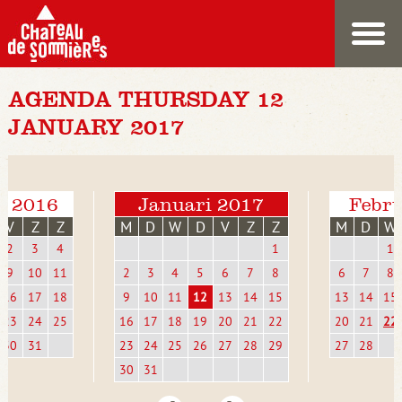
AGENDA THURSDAY 12
JANUARY 2017
r 2016
Januari 2017
Febru
V
Z
Z
M
D
W
D
V
Z
Z
M
D
W
2
3
4
1
1
9
10
11
2
3
4
5
6
7
8
6
7
8
16
17
18
9
10
11
12
13
14
15
13
14
15
23
24
25
16
17
18
19
20
21
22
20
21
22
30
31
23
24
25
26
27
28
29
27
28
30
31