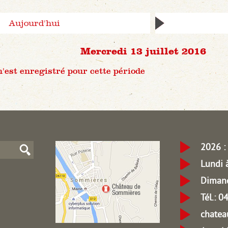
Aujourd'hui
Mercredi 13 juillet 2016
est enregistré pour cette période
2026 : 
Lundi 
Dimanc
Tél.: 
chate