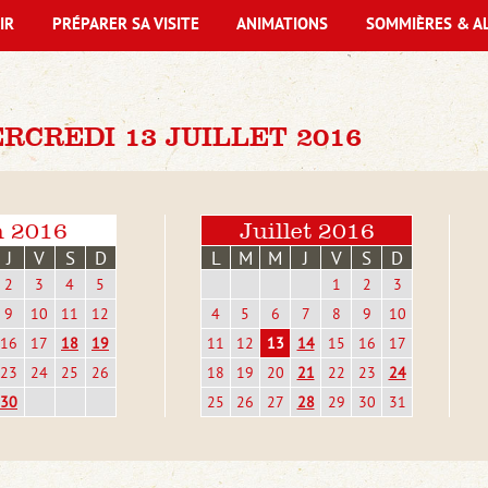
IR
PRÉPARER SA VISITE
ANIMATIONS
SOMMIÈRES & A
CREDI 13 JUILLET 2016
n 2016
Juillet 2016
J
V
S
D
L
M
M
J
V
S
D
2
3
4
5
1
2
3
9
10
11
12
4
5
6
7
8
9
10
16
17
18
19
11
12
13
14
15
16
17
23
24
25
26
18
19
20
21
22
23
24
30
25
26
27
28
29
30
31