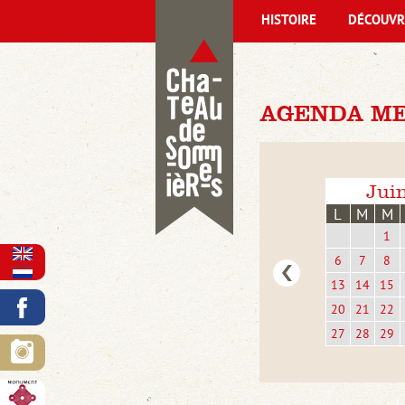
HISTOIRE
DÉCOUVR
AGENDA MER
Jui
L
M
M
1
6
7
8
13
14
15
20
21
22
27
28
29