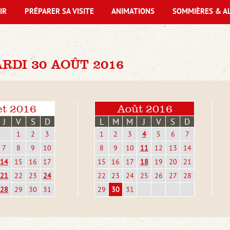
IR
PRÉPARER SA VISITE
ANIMATIONS
SOMMIÈRES & A
DI 30 AOÛT 2016
et 2016
Août 2016
J
V
S
D
L
M
M
J
V
S
D
1
2
3
1
2
3
4
5
6
7
7
8
9
10
8
9
10
11
12
13
14
14
15
16
17
15
16
17
18
19
20
21
21
22
23
24
22
23
24
25
26
27
28
28
29
30
31
29
30
31