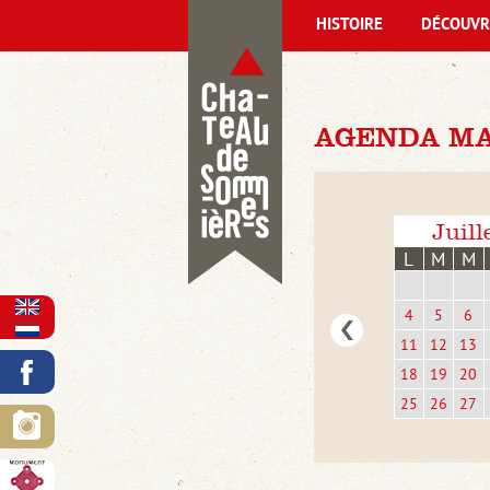
HISTOIRE
DÉCOUVR
AGENDA MAR
Juill
L
M
M
4
5
6
11
12
13
18
19
20
25
26
27