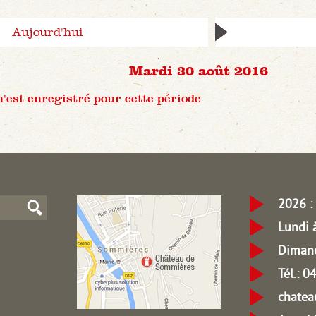
Aujourd'hui
Mardi 30 août 2016
est enregistré pour cette période
2026 : 
Lundi 
Dimanc
Tél.: 
chate