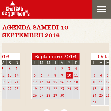
AGENDA SAMEDI 10
SEPTEMBRE 2016
2016
Septembre 2016
Octo
V
S
D
L
M
M
J
V
S
D
L
M
M
5
6
7
1
2
3
4
12
13
14
5
6
7
8
9
10
11
3
4
5
19
20
21
12
13
14
15
16
17
18
10
11
12
26
27
28
19
20
21
22
23
24
25
17
18
19
26
27
28
29
30
24
25
26
31