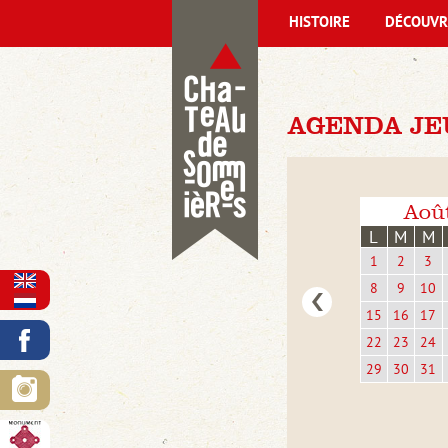
HISTOIRE
DÉCOUVR
AGENDA JEU
Aoû
L
M
M
1
2
3
8
9
10
15
16
17
22
23
24
29
30
31