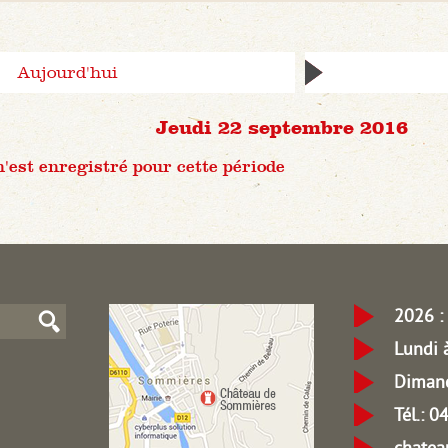
Aujourd'hui
Jeudi 22 septembre 2016
est enregistré pour cette période
2026 : 
Lundi 
Dimanc
Tél.: 
chate