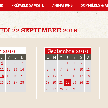
IR
PRÉPARER SA VISITE
ANIMATIONS
SOMMIÈRES & A
DI 22 SEPTEMBRE 2016
t 2016
Septembre 2016
J
V
S
D
L
M
M
J
V
S
D
4
5
6
7
1
2
3
4
11
12
13
14
5
6
7
8
9
10
11
18
19
20
21
12
13
14
15
16
17
18
25
26
27
28
19
20
21
22
23
24
25
26
27
28
29
30