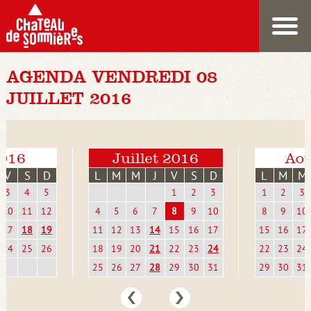
AGENDA VENDREDI 08
JUILLET 2016
2016
Juillet 2016
Aoû
V
S
D
L
M
M
J
V
S
D
L
M
M
3
4
5
1
2
3
1
2
3
10
11
12
4
5
6
7
8
9
10
8
9
10
17
18
19
11
12
13
14
15
16
17
15
16
17
24
25
26
18
19
20
21
22
23
24
22
23
24
25
26
27
28
29
30
31
29
30
31