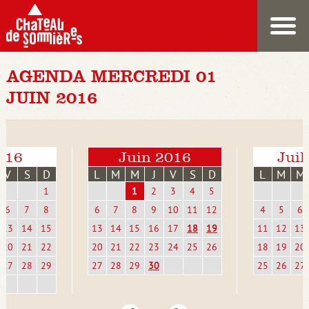
AGENDA MERCREDI 01
JUIN 2016
016
Juin 2016
Juil
V
S
D
L
M
M
J
V
S
D
L
M
M
1
1
2
3
4
5
6
7
8
6
7
8
9
10
11
12
4
5
6
13
14
15
13
14
15
16
17
18
19
11
12
13
20
21
22
20
21
22
23
24
25
26
18
19
20
27
28
29
27
28
29
30
25
26
27