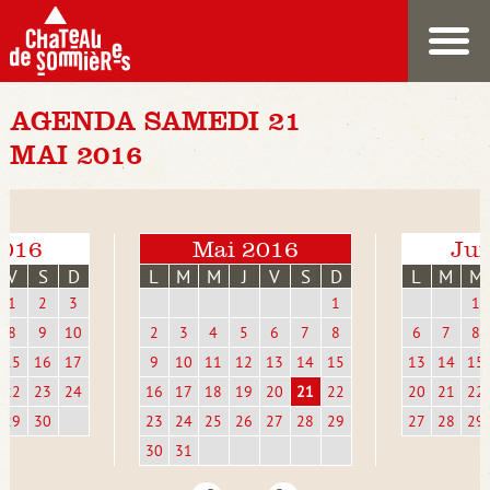
AGENDA SAMEDI 21
MAI 2016
2016
Mai 2016
Jui
V
S
D
L
M
M
J
V
S
D
L
M
M
1
2
3
1
1
8
9
10
2
3
4
5
6
7
8
6
7
8
15
16
17
9
10
11
12
13
14
15
13
14
15
22
23
24
16
17
18
19
20
21
22
20
21
22
29
30
23
24
25
26
27
28
29
27
28
29
30
31