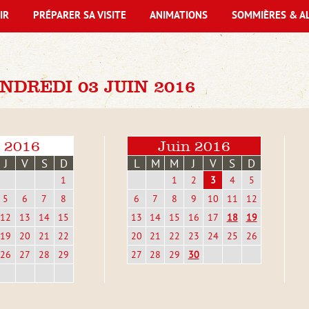
IR
PRÉPARER SA VISITE
ANIMATIONS
SOMMIÈRES & A
DREDI 03 JUIN 2016
 2016
Juin 2016
J
V
S
D
L
M
M
J
V
S
D
1
1
2
3
4
5
5
6
7
8
6
7
8
9
10
11
12
12
13
14
15
13
14
15
16
17
18
19
19
20
21
22
20
21
22
23
24
25
26
26
27
28
29
27
28
29
30