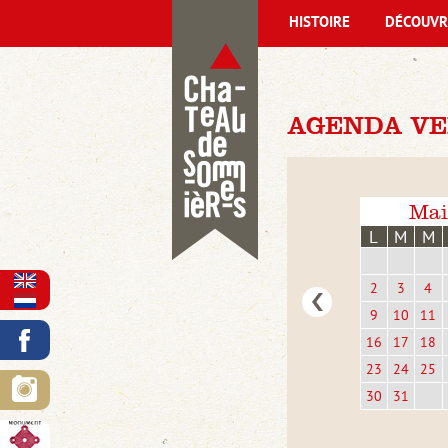
HISTOIRE
DÉCOUVR
AGENDA VEN
Mai
L
M
M
2
3
4
9
10
11
16
17
18
23
24
25
30
31