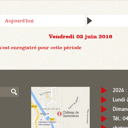
Aujourd'hui
Vendredi 03 juin 2016
est enregistré pour cette période
2026 : 
Lundi 
Dimanc
Tél.: 
chate