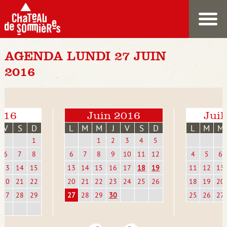
AGENDA LUNDI 27 JUIN
2016
016
Juin 2016
Juil
V
S
D
L
M
M
J
V
S
D
L
M
M
1
1
2
3
4
5
6
7
8
6
7
8
9
10
11
12
4
5
6
13
14
15
13
14
15
16
17
18
19
11
12
13
20
21
22
20
21
22
23
24
25
26
18
19
20
27
28
29
27
28
29
30
25
26
27