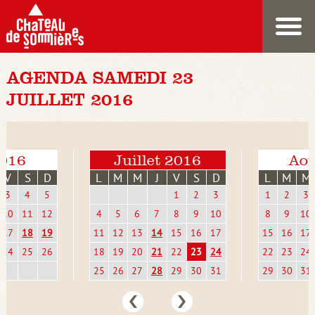
AGENDA SAMEDI 23
JUILLET 2016
2016
Juillet 2016
Aoû
V
S
D
L
M
M
J
V
S
D
L
M
M
3
4
5
1
2
3
1
2
3
10
11
12
4
5
6
7
8
9
10
8
9
10
17
18
19
11
12
13
14
15
16
17
15
16
17
24
25
26
18
19
20
21
22
23
24
22
23
24
25
26
27
28
29
30
31
29
30
31