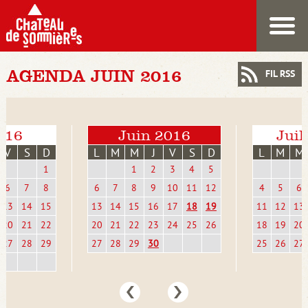
AGENDA JUIN 2016
FIL RSS
016
Juin 2016
Juil
V
S
D
L
M
M
J
V
S
D
L
M
M
1
1
2
3
4
5
6
7
8
6
7
8
9
10
11
12
4
5
6
13
14
15
13
14
15
16
17
18
19
11
12
13
20
21
22
20
21
22
23
24
25
26
18
19
20
27
28
29
27
28
29
30
25
26
27