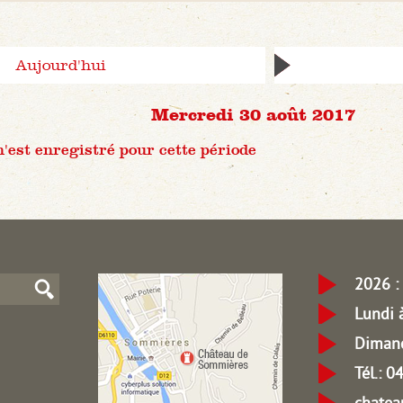
Aujourd'hui
Mercredi 30 août 2017
est enregistré pour cette période
2026 : 
Lundi 
Dimanc
Tél.: 
chate