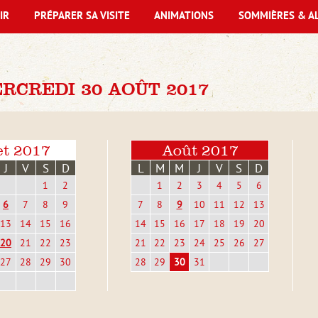
IR
PRÉPARER SA VISITE
ANIMATIONS
SOMMIÈRES & A
RCREDI 30 AOÛT 2017
et 2017
Août 2017
J
V
S
D
L
M
M
J
V
S
D
1
2
1
2
3
4
5
6
6
7
8
9
7
8
9
10
11
12
13
13
14
15
16
14
15
16
17
18
19
20
20
21
22
23
21
22
23
24
25
26
27
27
28
29
30
28
29
30
31