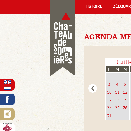
HISTOIRE
DÉCOUVR
AGENDA ME
Juill
L
M
M
3
4
5
10
11
12
17
18
19
24
25
26
31