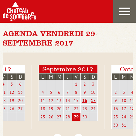
AGENDA VENDREDI 29
SEPTEMBRE 2017
2017
Septembre 2017
Octo
V
S
D
L
M
M
J
V
S
D
L
M
M
4
5
6
1
2
3
11
12
13
4
5
6
7
8
9
10
2
3
4
18
19
20
11
12
13
14
15
16
17
9
10
11
25
26
27
18
19
20
21
22
23
24
16
17
18
25
26
27
28
29
30
23
24
25
30
31